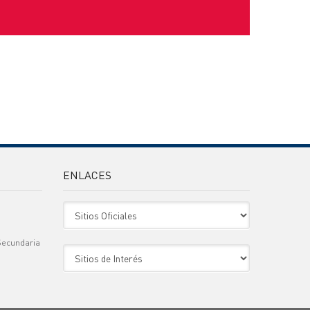
ENLACES
Sitio Oficiales
Secundaria
Sitio de Interes
)