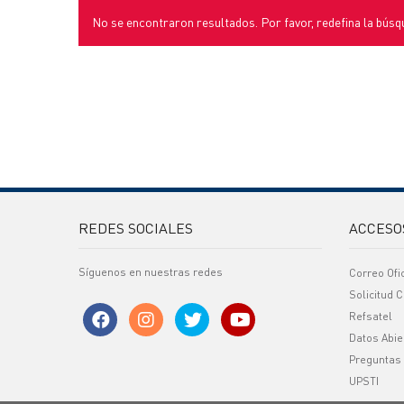
No se encontraron resultados. Por favor, redefina la búsq
REDES SOCIALES
ACCESO
Síguenos en nuestras redes
Correo Ofi
Solicitud C
Refsatel
Datos Abie
Preguntas
UPSTI