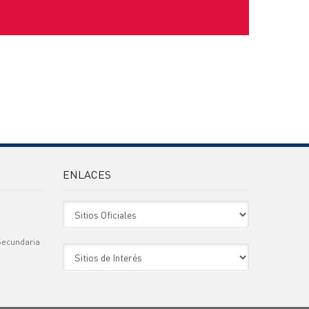
ENLACES
Sitio Oficiales
Secundaria
Sitio de Interes
)