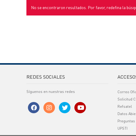
No se encontraron resultados. Por favor, redefina la búsq
REDES SOCIALES
ACCESO
Síguenos en nuestras redes
Correo Ofi
Solicitud C
Refsatel
Datos Abie
Preguntas
UPSTI