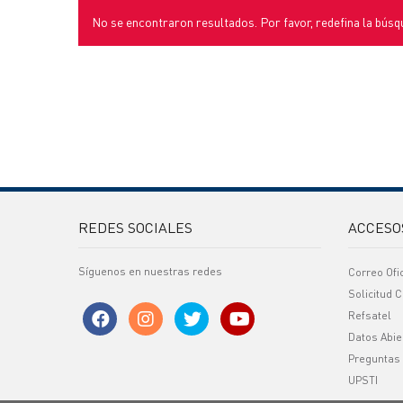
No se encontraron resultados. Por favor, redefina la búsq
REDES SOCIALES
ACCESO
Síguenos en nuestras redes
Correo Ofi
Solicitud C
Refsatel
Datos Abie
Preguntas
UPSTI