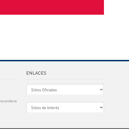
ENLACES
Sitio Oficiales
Secundaria
Sitio de Interes
)