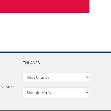
ENLACES
Sitio Oficiales
Secundaria
Sitio de Interes
)