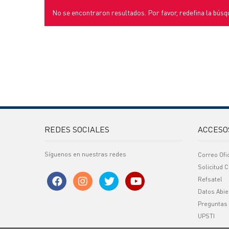
No se encontraron resultados. Por favor, redefina la búsq
REDES SOCIALES
ACCESO
Síguenos en nuestras redes
Correo Ofi
Solicitud C
Refsatel
Datos Abie
Preguntas
UPSTI