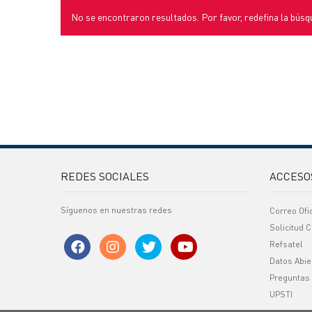
No se encontraron resultados. Por favor, redefina la búsq
REDES SOCIALES
ACCESO
Síguenos en nuestras redes
Correo Ofi
Solicitud C
Refsatel
Datos Abie
Preguntas
UPSTI