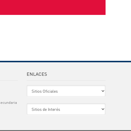
ENLACES
Sitio Oficiales
Secundaria
Sitio de Interes
)