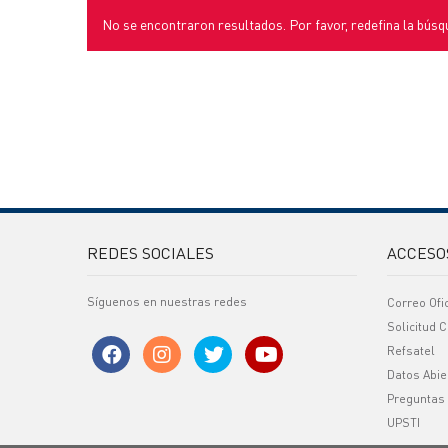
No se encontraron resultados. Por favor, redefina la búsq
REDES SOCIALES
ACCESO
Síguenos en nuestras redes
Correo Ofi
Solicitud C
Refsatel
Datos Abie
Preguntas
UPSTI