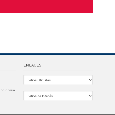
ENLACES
Sitio Oficiales
Secundaria
Sitio de Interes
)