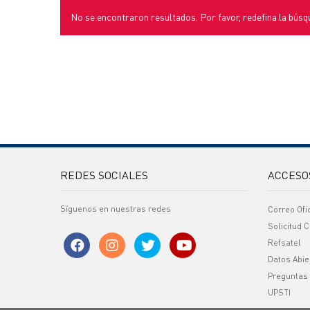
No se encontraron resultados. Por favor, redefina la búsq
REDES SOCIALES
ACCESO
Síguenos en nuestras redes
Correo Ofi
Solicitud C
Refsatel
Datos Abie
Preguntas
UPSTI