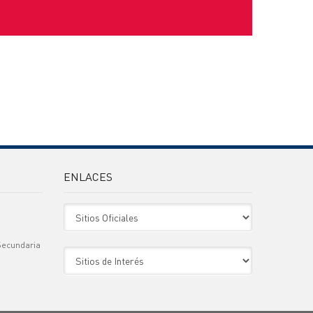
ENLACES
Sitio Oficiales
Secundaria
Sitio de Interes
)