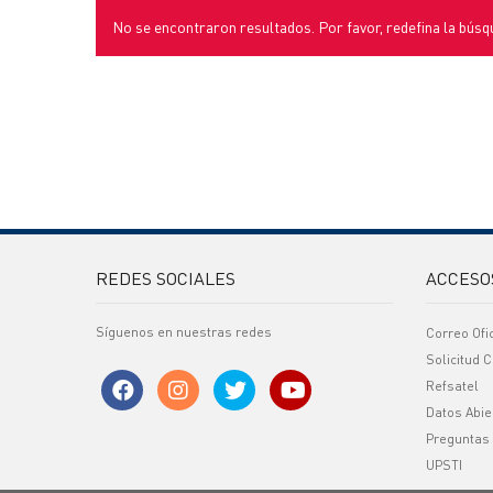
No se encontraron resultados. Por favor, redefina la búsq
REDES SOCIALES
ACCESO
Síguenos en nuestras redes
Correo Ofi
Solicitud C
Refsatel
Datos Abie
Preguntas
UPSTI