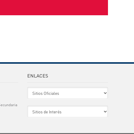
ENLACES
Sitio Oficiales
Secundaria
Sitio de Interes
)