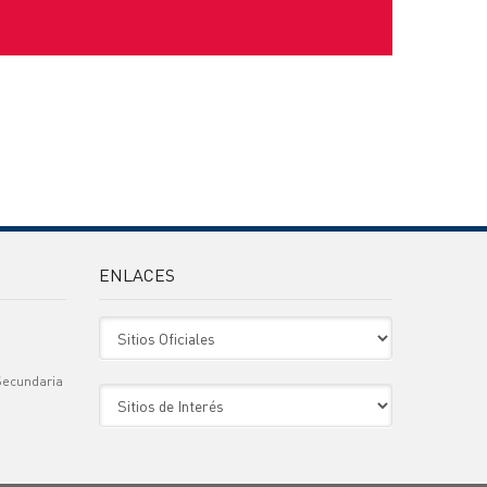
ENLACES
Sitio Oficiales
Secundaria
Sitio de Interes
)