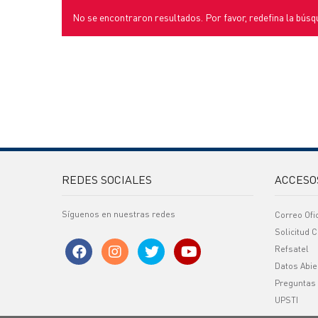
No se encontraron resultados. Por favor, redefina la búsq
REDES SOCIALES
ACCESO
Síguenos en nuestras redes
Correo Ofi
Solicitud C
Refsatel
Datos Abie
Preguntas
UPSTI