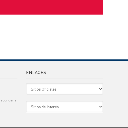
ENLACES
Sitio Oficiales
Secundaria
Sitio de Interes
)