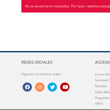
No se encontraron resultados. Por favor, redefina la búsq
REDES SOCIALES
ACCESO
Síguenos en nuestras redes
Correo Ofi
Solicitud C
Refsatel
Datos Abie
Preguntas
UPSTI