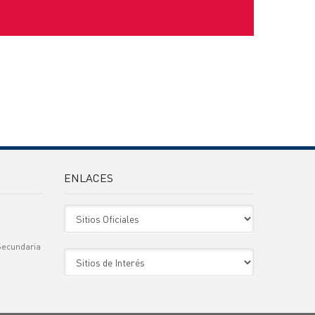
ENLACES
Sitio Oficiales
Secundaria
Sitio de Interes
)