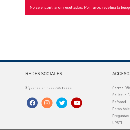
No se encontraron resultados. Por favor, redefina la búsq
REDES SOCIALES
ACCESO
Síguenos en nuestras redes
Correo Ofi
Solicitud C
Refsatel
Datos Abie
Preguntas
UPSTI