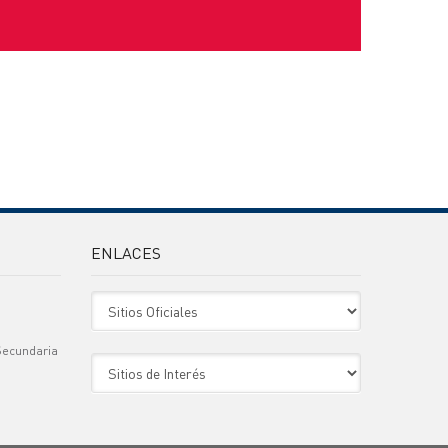
ENLACES
Sitio Oficiales
Secundaria
Sitio de Interes
)