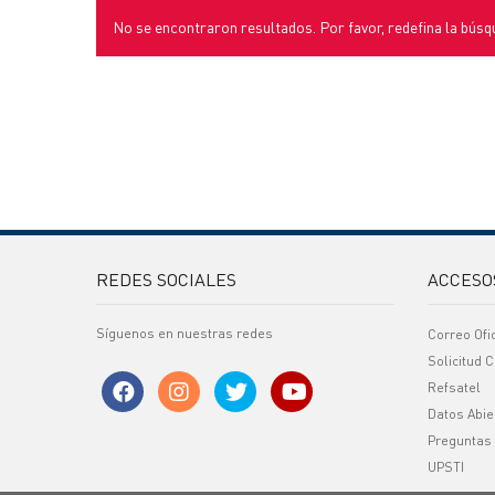
No se encontraron resultados. Por favor, redefina la búsq
REDES SOCIALES
ACCESO
Síguenos en nuestras redes
Correo Ofi
Solicitud C
Refsatel
Datos Abie
Preguntas
UPSTI