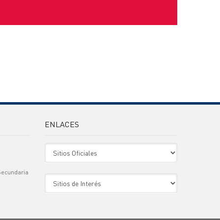
ENLACES
Sitio Oficiales
Secundaria
Sitio de Interes
)