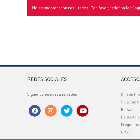
No se encontraron resultados. Por favor, redefina la búsq
REDES SOCIALES
ACCESO
Síguenos en nuestras redes
Correo Ofi
Solicitud C
Refsatel
Datos Abie
Preguntas
UPSTI