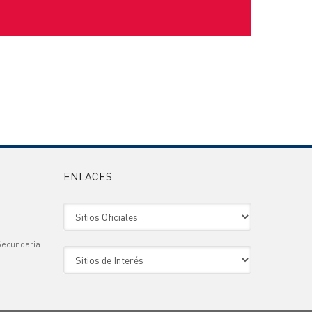
ENLACES
Sitio Oficiales
Secundaria
Sitio de Interes
)