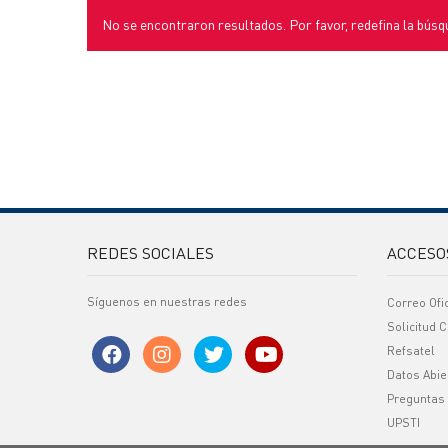
No se encontraron resultados. Por favor, redefina la búsq
REDES SOCIALES
ACCESO
Síguenos en nuestras redes
Correo Ofi
Solicitud C
Refsatel
Datos Abie
Preguntas
UPSTI