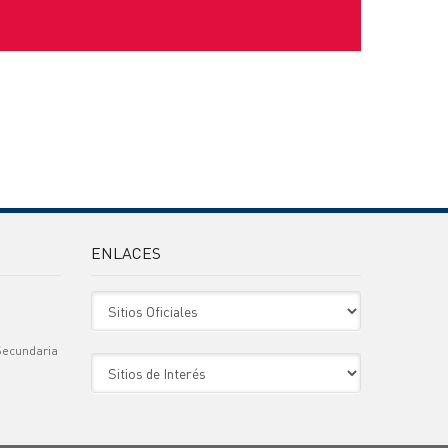
ENLACES
Sitio Oficiales
Secundaria
Sitio de Interes
)