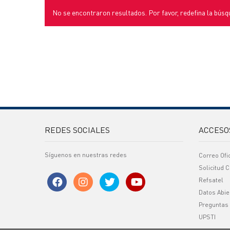
No se encontraron resultados. Por favor, redefina la búsq
REDES SOCIALES
ACCESO
Síguenos en nuestras redes
Correo Ofi
Solicitud C
Refsatel
Datos Abie
Preguntas
UPSTI