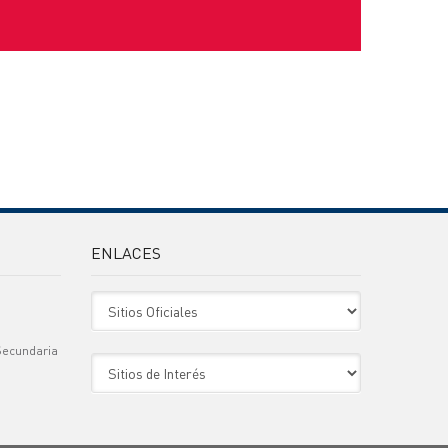
ENLACES
Sitio Oficiales
Secundaria
Sitio de Interes
)