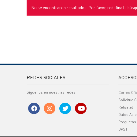
No se encontraron resultados. Por favor, redefina la búsq
REDES SOCIALES
ACCESO
Síguenos en nuestras redes
Correo Ofi
Solicitud C
Refsatel
Datos Abie
Preguntas
UPSTI