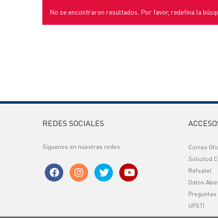
No se encontraron resultados. Por favor, redefina la búsq
REDES SOCIALES
ACCESO
Síguenos en nuestras redes
Correo Ofi
Solicitud C
Refsatel
Datos Abie
Preguntas
UPSTI