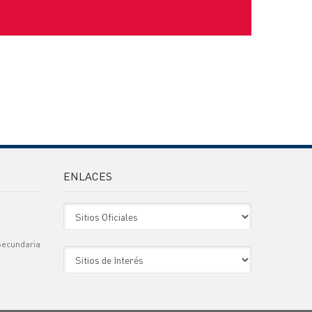
ENLACES
Sitio Oficiales
Secundaria
Sitio de Interes
)