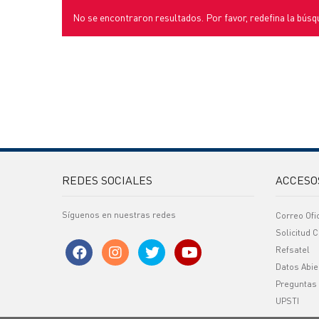
No se encontraron resultados. Por favor, redefina la búsq
REDES SOCIALES
ACCESO
Síguenos en nuestras redes
Correo Ofi
Solicitud C
Refsatel
Datos Abie
Preguntas
UPSTI