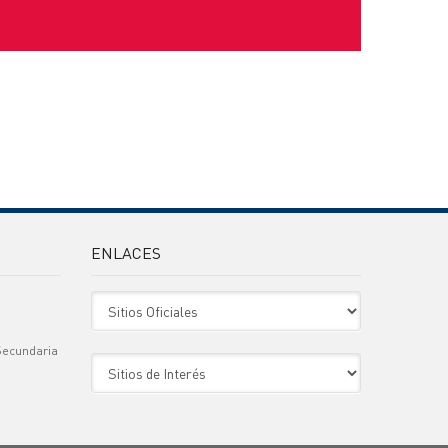
ENLACES
Sitio Oficiales
Secundaria
Sitio de Interes
)