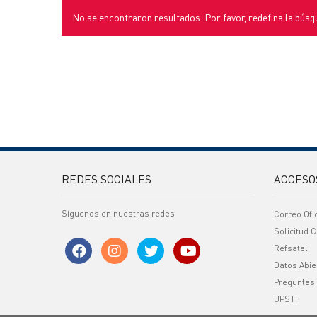
No se encontraron resultados. Por favor, redefina la búsq
REDES SOCIALES
ACCESO
Síguenos en nuestras redes
Correo Ofi
Solicitud C
Refsatel
Datos Abie
Preguntas
UPSTI