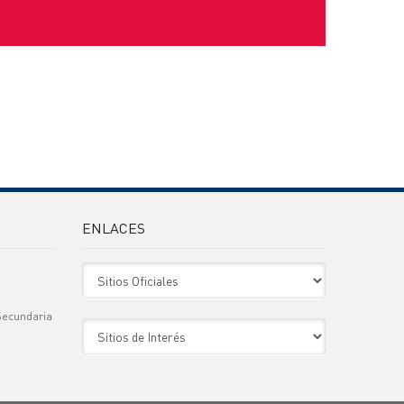
ENLACES
Sitio Oficiales
Secundaria
Sitio de Interes
)