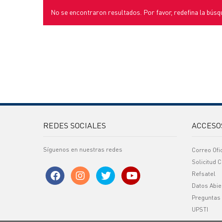
No se encontraron resultados. Por favor, redefina la búsq
REDES SOCIALES
ACCESO
Síguenos en nuestras redes
Correo Ofi
Solicitud C
Refsatel
Datos Abie
Preguntas
UPSTI