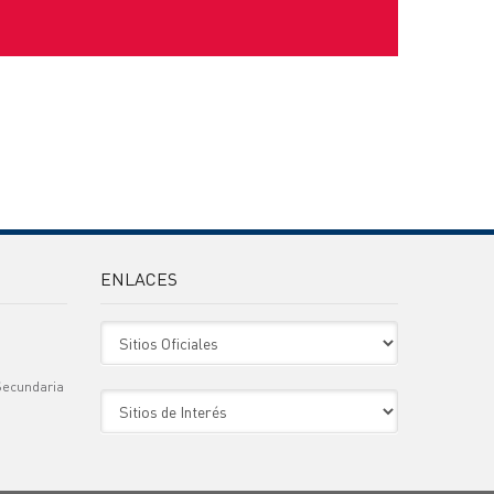
ENLACES
Sitio Oficiales
Secundaria
Sitio de Interes
)