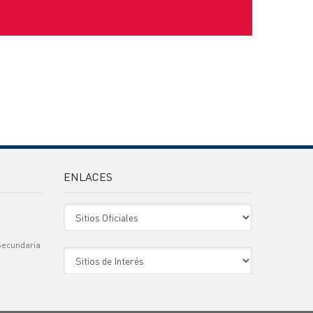
ENLACES
Sitio Oficiales
Secundaria
Sitio de Interes
)