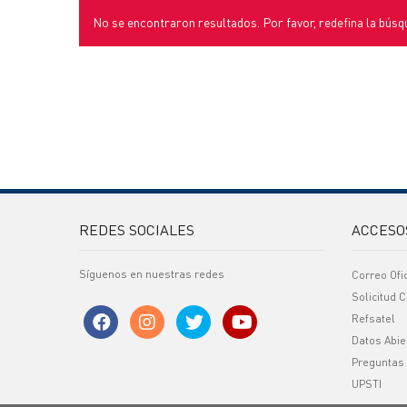
No se encontraron resultados. Por favor, redefina la búsq
REDES SOCIALES
ACCESO
Síguenos en nuestras redes
Correo Ofi
Solicitud C
Refsatel
Datos Abie
Preguntas
UPSTI