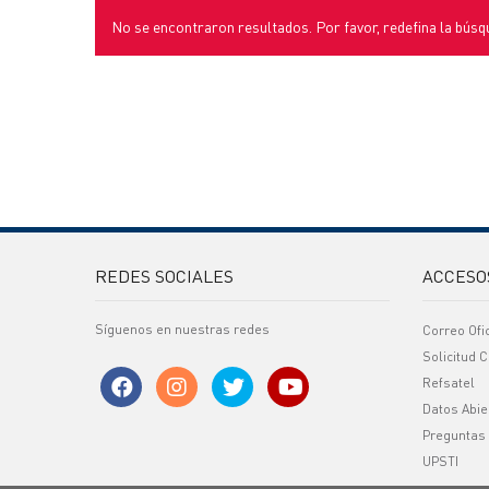
No se encontraron resultados. Por favor, redefina la búsq
REDES SOCIALES
ACCESO
Síguenos en nuestras redes
Correo Ofi
Solicitud C
Refsatel
Datos Abie
Preguntas
UPSTI