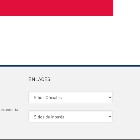
ENLACES
Sitio Oficiales
Secundaria
Sitio de Interes
)