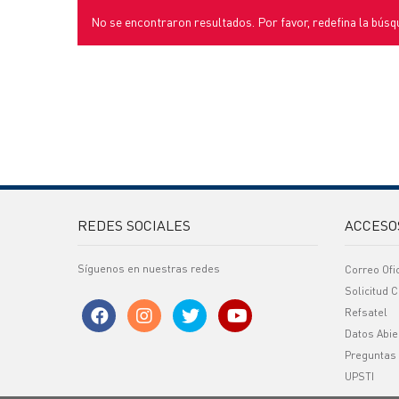
No se encontraron resultados. Por favor, redefina la búsq
REDES SOCIALES
ACCESO
Síguenos en nuestras redes
Correo Ofi
Solicitud C
Refsatel
Datos Abie
Preguntas
UPSTI