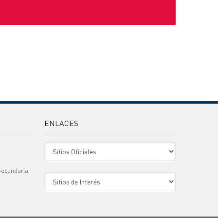
ENLACES
Sitio Oficiales
Secundaria
Sitio de Interes
)