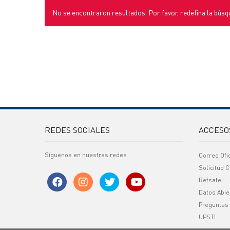
No se encontraron resultados. Por favor, redefina la búsq
REDES SOCIALES
ACCESO
Síguenos en nuestras redes
Correo Ofi
Solicitud C
Refsatel
Datos Abie
Preguntas
UPSTI