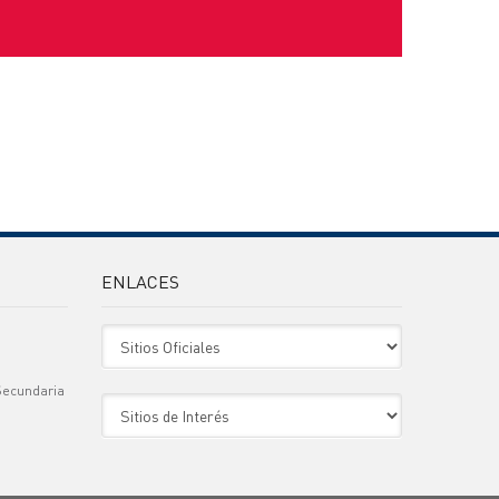
ENLACES
Sitio Oficiales
Secundaria
Sitio de Interes
)