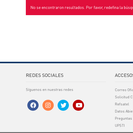
No se encontraron resultados. Por favor, redefina la búsq
REDES SOCIALES
ACCESO
Síguenos en nuestras redes
Correo Ofi
Solicitud C
Refsatel
Datos Abie
Preguntas
UPSTI