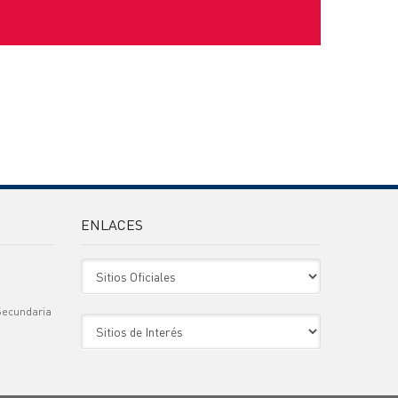
ENLACES
Sitio Oficiales
Secundaria
Sitio de Interes
)