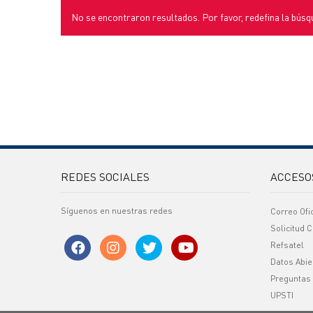
No se encontraron resultados. Por favor, redefina la búsq
REDES SOCIALES
ACCESO
Síguenos en nuestras redes
Correo Ofi
Solicitud C
Refsatel
Datos Abie
Preguntas
UPSTI