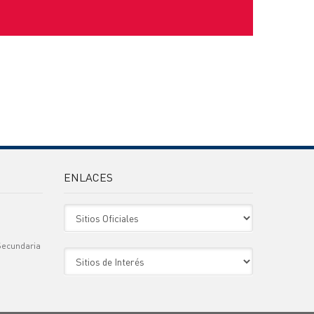
ENLACES
Sitio Oficiales
Secundaria
Sitio de Interes
)