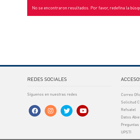
No se encontraron resultados. Por favor, redefina la búsq
REDES SOCIALES
ACCESO
Síguenos en nuestras redes
Correo Ofi
Solicitud C
Refsatel
Datos Abie
Preguntas
UPSTI