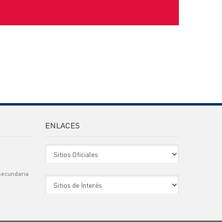
ENLACES
Sitio Oficiales
Secundaria
Sitio de Interes
)