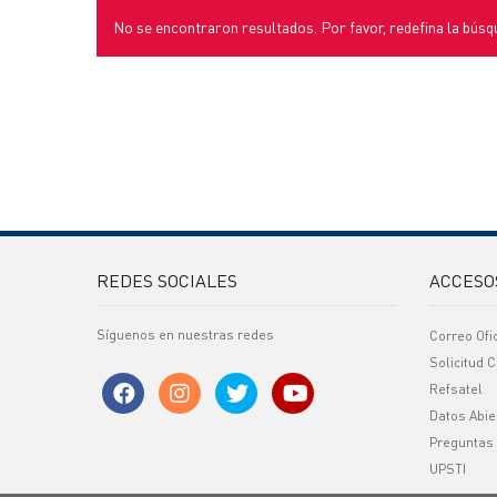
No se encontraron resultados. Por favor, redefina la búsq
REDES SOCIALES
ACCESO
Síguenos en nuestras redes
Correo Ofi
Solicitud C
Refsatel
Datos Abie
Preguntas
UPSTI