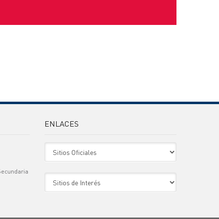
ENLACES
Sitio Oficiales
Secundaria
Sitio de Interes
)