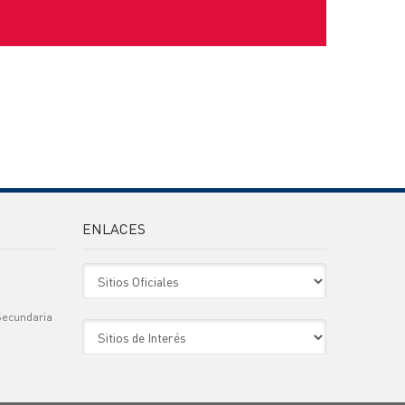
ENLACES
Sitio Oficiales
Secundaria
Sitio de Interes
)