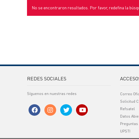
No se encontraron resultados. Por favor, redefina la búsq
REDES SOCIALES
ACCESO
Síguenos en nuestras redes
Correo Ofi
Solicitud C
Refsatel
Datos Abie
Preguntas
UPSTI