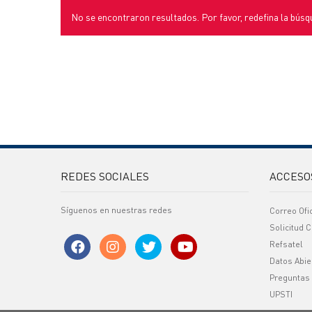
No se encontraron resultados. Por favor, redefina la búsq
REDES SOCIALES
ACCESO
Síguenos en nuestras redes
Correo Ofi
Solicitud C
Refsatel
Datos Abie
Preguntas
UPSTI