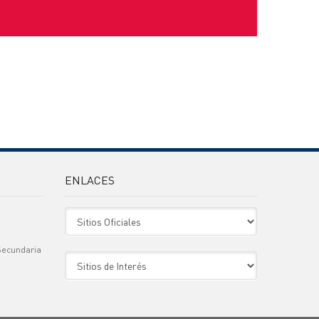
ENLACES
Sitio Oficiales
Secundaria
Sitio de Interes
)