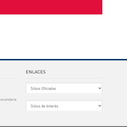
ENLACES
Sitio Oficiales
Secundaria
Sitio de Interes
)