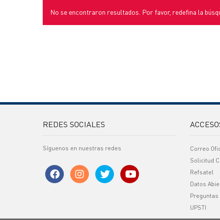
No se encontraron resultados. Por favor, redefina la búsq
REDES SOCIALES
ACCESO
Síguenos en nuestras redes
Correo Ofi
Solicitud C
Refsatel
Datos Abie
Preguntas
UPSTI