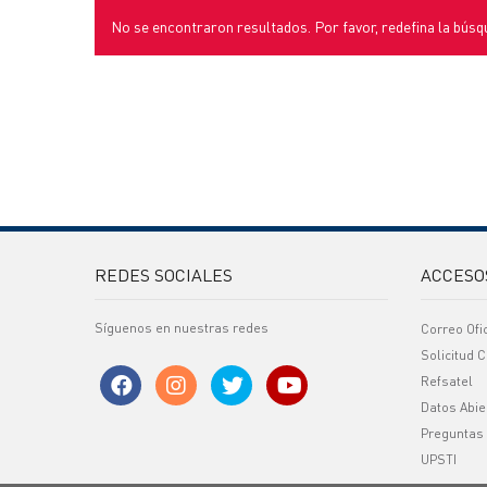
No se encontraron resultados. Por favor, redefina la búsq
REDES SOCIALES
ACCESO
Síguenos en nuestras redes
Correo Ofi
Solicitud C
Refsatel
Datos Abie
Preguntas
UPSTI