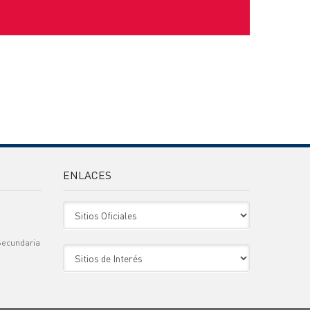
ENLACES
Sitio Oficiales
Secundaria
Sitio de Interes
)