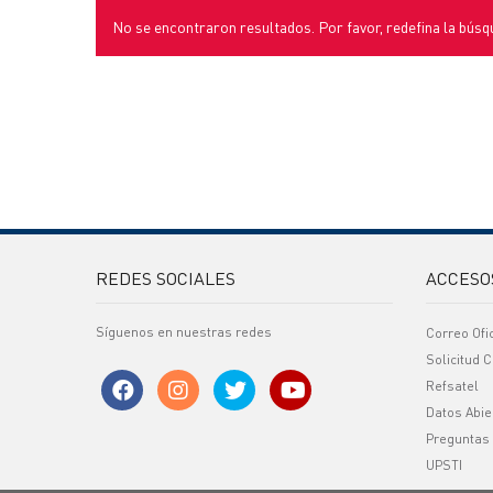
No se encontraron resultados. Por favor, redefina la búsq
REDES SOCIALES
ACCESO
Síguenos en nuestras redes
Correo Ofi
Solicitud C
Refsatel
Datos Abie
Preguntas
UPSTI