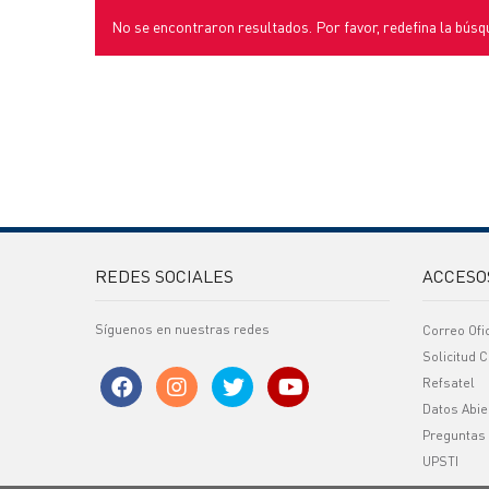
No se encontraron resultados. Por favor, redefina la búsq
REDES SOCIALES
ACCESO
Síguenos en nuestras redes
Correo Ofi
Solicitud C
Refsatel
Datos Abie
Preguntas
UPSTI