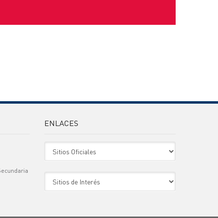
ENLACES
Sitio Oficiales
Secundaria
Sitio de Interes
)