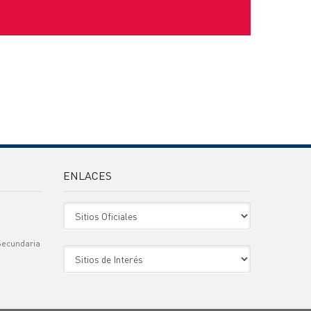
ENLACES
Sitio Oficiales
Secundaria
Sitio de Interes
)