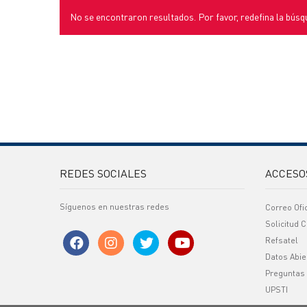
No se encontraron resultados. Por favor, redefina la búsq
REDES SOCIALES
ACCESO
Síguenos en nuestras redes
Correo Ofi
Solicitud C
Refsatel
Datos Abie
Preguntas
UPSTI