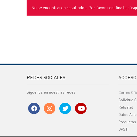
No se encontraron resultados. Por favor, redefina la búsq
REDES SOCIALES
ACCESO
Síguenos en nuestras redes
Correo Ofi
Solicitud C
Refsatel
Datos Abie
Preguntas
UPSTI