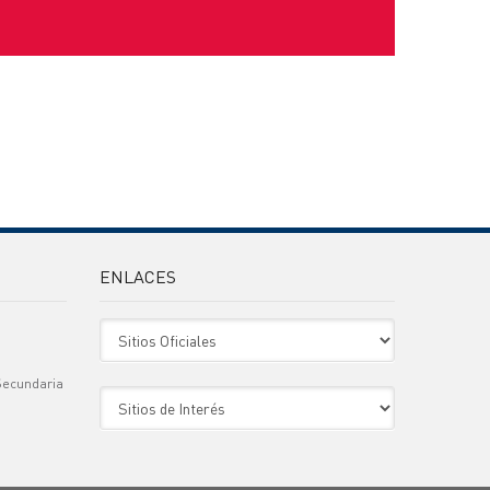
ENLACES
Sitio Oficiales
Secundaria
Sitio de Interes
)