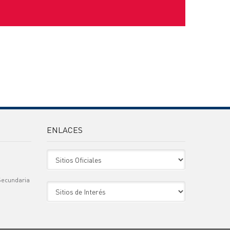
ENLACES
Sitio Oficiales
Secundaria
Sitio de Interes
)