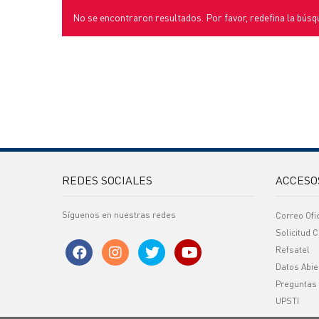
No se encontraron resultados. Por favor, redefina la búsq
REDES SOCIALES
ACCESO
Síguenos en nuestras redes
Correo Ofi
Solicitud C
Refsatel
Datos Abie
Preguntas
UPSTI