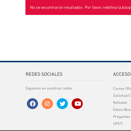
No se encontraron resultados. Por favor, redefina la búsq
REDES SOCIALES
ACCESO
Síguenos en nuestras redes
Correo Ofi
Solicitud C
Refsatel
Datos Abie
Preguntas
UPSTI