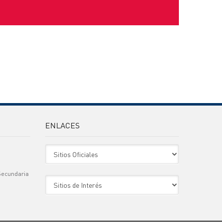
ENLACES
Sitio Oficiales
Secundaria
Sitio de Interes
)