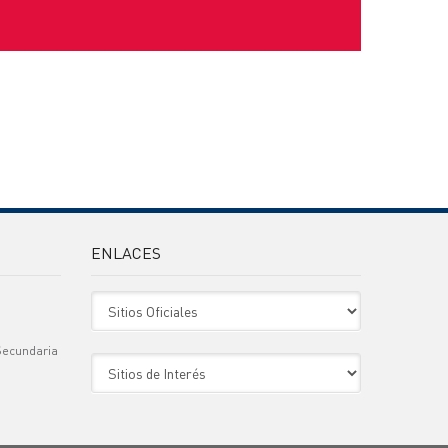
ENLACES
Sitio Oficiales
Secundaria
Sitio de Interes
)