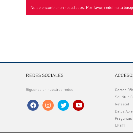
No se encontraron resultados. Por favor, redefina la búsq
REDES SOCIALES
ACCESO
Síguenos en nuestras redes
Correo Ofi
Solicitud C
Refsatel
Datos Abie
Preguntas
UPSTI