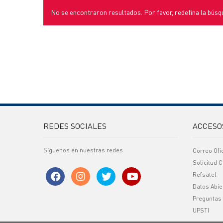
No se encontraron resultados. Por favor, redefina la búsq
REDES SOCIALES
ACCESO
Síguenos en nuestras redes
Correo Ofi
Solicitud C
Refsatel
Datos Abie
Preguntas
UPSTI