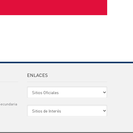
ENLACES
Sitio Oficiales
Secundaria
Sitio de Interes
)