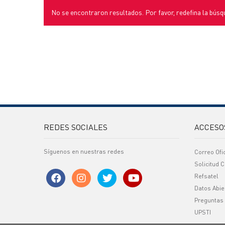
No se encontraron resultados. Por favor, redefina la búsq
REDES SOCIALES
ACCESO
Síguenos en nuestras redes
Correo Ofi
Solicitud C
Refsatel
Datos Abie
Preguntas
UPSTI