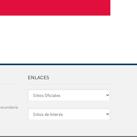
ENLACES
Sitio Oficiales
Secundaria
Sitio de Interes
)