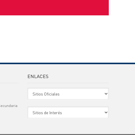
ENLACES
Sitio Oficiales
Secundaria
Sitio de Interes
)