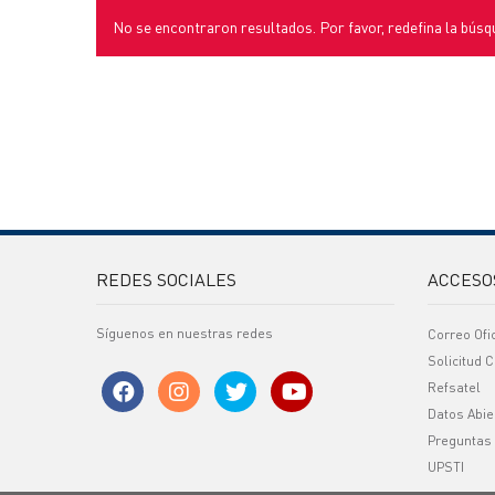
No se encontraron resultados. Por favor, redefina la búsq
REDES SOCIALES
ACCESO
Síguenos en nuestras redes
Correo Ofi
Solicitud C
Refsatel
Datos Abie
Preguntas
UPSTI