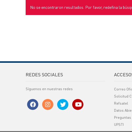
No se encontraron resultados. Por favor, redefina la búsq
REDES SOCIALES
ACCESO
Síguenos en nuestras redes
Correo Ofi
Solicitud C
Refsatel
Datos Abie
Preguntas
UPSTI