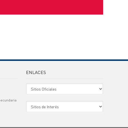
ENLACES
Sitio Oficiales
Secundaria
Sitio de Interes
)