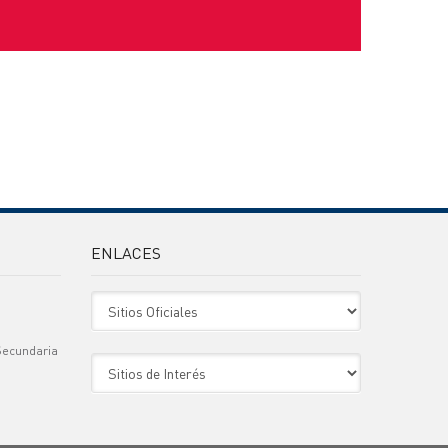
ENLACES
Sitio Oficiales
Secundaria
Sitio de Interes
)