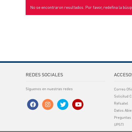
No se encontraron resultados. Por favor, redefina la búsq
REDES SOCIALES
ACCESO
Síguenos en nuestras redes
Correo Ofi
Solicitud C
Refsatel
Datos Abie
Preguntas
UPSTI