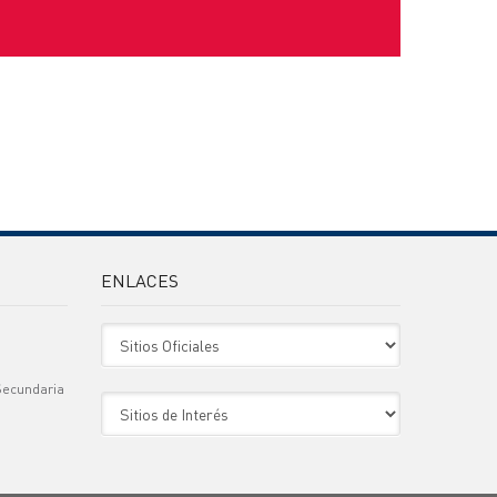
ENLACES
Sitio Oficiales
Secundaria
Sitio de Interes
)