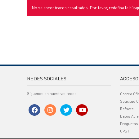
No se encontraron resultados. Por favor, redefina la búsq
REDES SOCIALES
ACCESO
Síguenos en nuestras redes
Correo Ofi
Solicitud C
Refsatel
Datos Abie
Preguntas
UPSTI