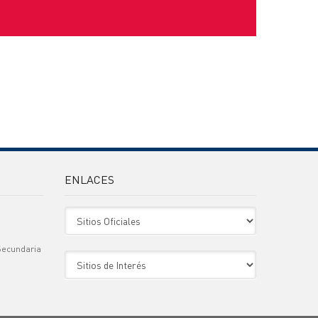
ENLACES
Sitio Oficiales
Secundaria
Sitio de Interes
)