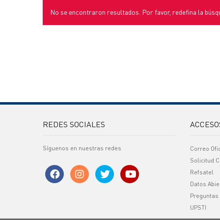
No se encontraron resultados. Por favor, redefina la búsq
REDES SOCIALES
ACCESO
Síguenos en nuestras redes
Correo Ofi
Solicitud C
Refsatel
Datos Abie
Preguntas
UPSTI