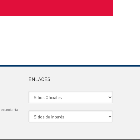
ENLACES
Sitio Oficiales
Secundaria
Sitio de Interes
)