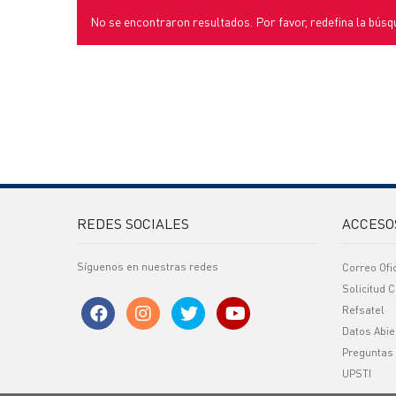
No se encontraron resultados. Por favor, redefina la búsq
REDES SOCIALES
ACCESO
Síguenos en nuestras redes
Correo Ofi
Solicitud C
Refsatel
Datos Abie
Preguntas
UPSTI