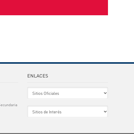
ENLACES
Sitio Oficiales
Secundaria
Sitio de Interes
)