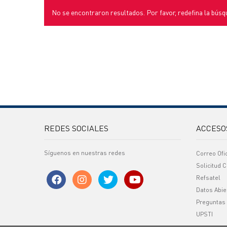
No se encontraron resultados. Por favor, redefina la búsq
REDES SOCIALES
ACCESO
Síguenos en nuestras redes
Correo Ofi
Solicitud C
Refsatel
Datos Abie
Preguntas
UPSTI