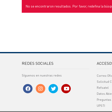
No se encontraron resultados. Por favor, redefina la búsq
REDES SOCIALES
ACCESO
Síguenos en nuestras redes
Correo Ofi
Solicitud C
Refsatel
Datos Abie
Preguntas
UPSTI