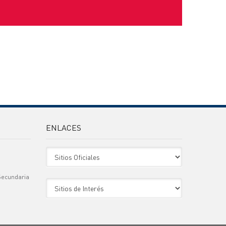
ENLACES
Sitio Oficiales
Secundaria
Sitio de Interes
)