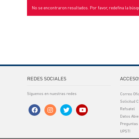
No se encontraron resultados. Por favor, redefina la búsq
REDES SOCIALES
ACCESO
Síguenos en nuestras redes
Correo Ofi
Solicitud C
Refsatel
Datos Abie
Preguntas
UPSTI