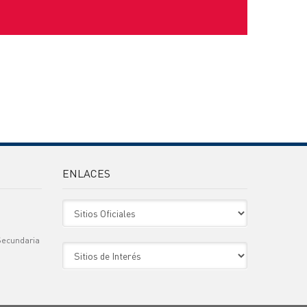
ENLACES
Sitio Oficiales
Secundaria
Sitio de Interes
)